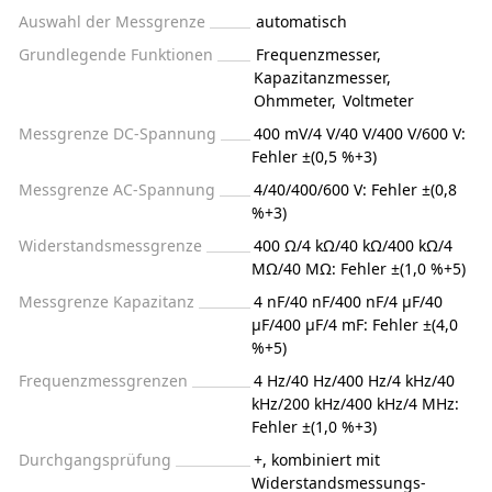
Auswahl der Messgrenze
automatisch
Grundlegende Funktionen
Frequenzmesser
,
Kapazitanzmesser
,
Ohmmeter
,
Voltmeter
Messgrenze DC-Spannung
400 mV/4 V/40 V/400 V/600 V:
Fehler ±(0,5 %+3)
Messgrenze AC-Spannung
4/40/400/600 V: Fehler ±(0,8
%+3)
Widerstandsmessgrenze
400 Ω/4 kΩ/40 kΩ/400 kΩ/4
MΩ/40 MΩ: Fehler ±(1,0 %+5)
Messgrenze Kapazitanz
4 nF/40 nF/400 nF/4 μF/40
μF/400 μF/4 mF: Fehler ±(4,0
%+5)
Frequenzmessgrenzen
4 Hz/40 Hz/400 Hz/4 kHz/40
kHz/200 kHz/400 kHz/4 MHz:
Fehler ±(1,0 %+3)
Durchgangsprüfung
+, kombiniert mit
Widerstandsmessungs-