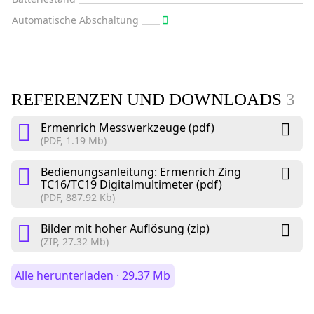
Automatische Abschaltung
REFERENZEN UND DOWNLOADS
3
Ermenrich Messwerkzeuge (pdf)
(PDF, 1.19 Mb)
Bedienungsanleitung: Ermenrich Zing
TC16/TC19 Digitalmultimeter (pdf)
(PDF, 887.92 Kb)
Bilder mit hoher Auflösung (zip)
(ZIP, 27.32 Mb)
Alle herunterladen · 29.37 Mb