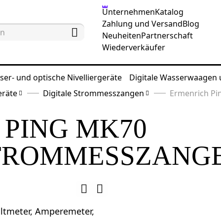
Unternehmen
Katalog
Zahlung und Versand
Blog
Neuheiten
Partnerschaft
Wiederverkäufer
ser- und optische Nivelliergeräte
Digitale Wasserwaagen
eräte
Digitale Strommesszangen
Ermenrich Pi
 PING MK70
STROMMESSZANG
ltmeter, Amperemeter,