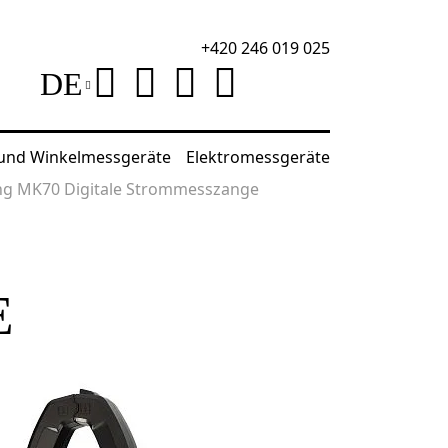
+420 246 019 025
DE
 und Winkelmessgeräte
Elektromessgeräte
ng MK70 Digitale Strommesszange
E