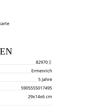
karte
TEN
82970
Ermenrich
5 Jahre
5905555017495
29x14x6 cm