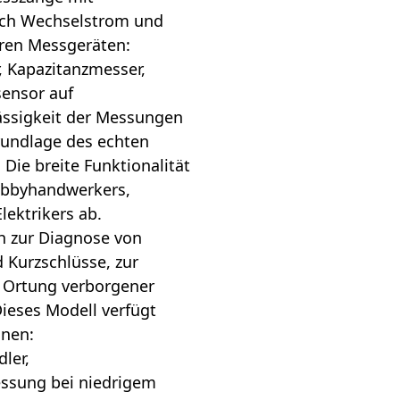
uch Wechselstrom und
eren Messgeräten:
 Kapazitanzmesser,
ensor auf
ässigkeit der Messungen
rundlage des echten
 Die breite Funktionalität
Hobbyhandwerkers,
lektrikers ab.
h zur Diagnose von
Kurzschlüsse, zur
r Ortung verborgener
Dieses Modell verfügt
onen:
ler,
sung bei niedrigem