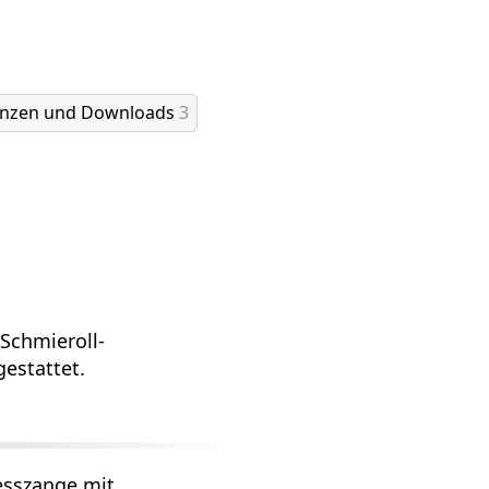
enzen und Downloads
3
Schmieroll-
estattet.
esszange mit