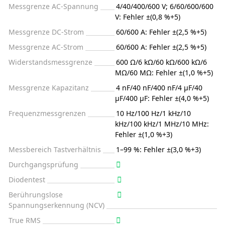
Messgrenze AC-Spannung
4/40/400/600 V; 6/60/600/600
V: Fehler ±(0,8 %+5)
Messgrenze DC-Strom
60/600 А: Fehler ±(2,5 %+5)
Messgrenze AC-Strom
60/600 А: Fehler ±(2,5 %+5)
Widerstandsmessgrenze
600 Ω/6 kΩ/60 kΩ/600 kΩ/6
MΩ/60 MΩ: Fehler ±(1,0 %+5)
Messgrenze Kapazitanz
4 nF/40 nF/400 nF/4 μF/40
μF/400 μF: Fehler ±(4,0 %+5)
Frequenzmessgrenzen
10 Hz/100 Hz/1 kHz/10
kHz/100 kHz/1 MHz/10 MHz:
Fehler ±(1,0 %+3)
Messbereich Tastverhältnis
1–99 %: Fehler ±(3,0 %+3)
Durchgangsprüfung
Diodentest
Berührungslose
Spannungserkennung (NCV)
True RMS