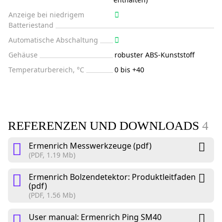
Anzeige bei niedrigem
Batteriestand
Automatische Abschaltung
Gehäuse
robuster ABS-Kunststoff
Temperaturbereich, °C
0 bis +40
REFERENZEN UND DOWNLOADS
4
Ermenrich Messwerkzeuge (pdf)
(PDF, 1.19 Mb)
Ermenrich Bolzendetektor: Produktleitfaden
(pdf)
(PDF, 1.56 Mb)
User manual: Ermenrich Ping SM40