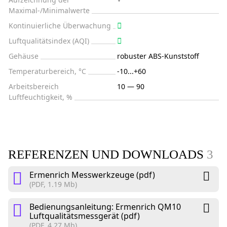
Maximal-/Minimalwerte
Kontinuierliche Überwachung
Luftqualitätsindex (AQI)
Gehäuse
robuster ABS-Kunststoff
Temperaturbereich, °C
-10...+60
Arbeitsbereich
10 — 90
Luftfeuchtigkeit, %
REFERENZEN UND DOWNLOADS
3
Ermenrich Messwerkzeuge (pdf)
(PDF, 1.19 Mb)
Bedienungsanleitung: Ermenrich QM10
Luftqualitätsmessgerät (pdf)
(PDF, 4.27 Mb)