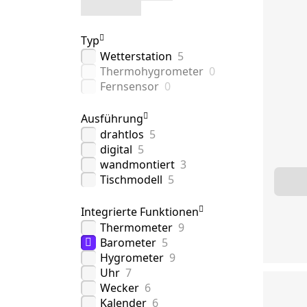
Typ
Wetterstation
5
Thermohygrometer
0
Fernsensor
0
Ausführung
drahtlos
5
digital
5
wandmontiert
3
Tischmodell
5
Integrierte Funktionen
Thermometer
9
Barometer
5
Hygrometer
9
Uhr
7
Wecker
6
Kalender
6