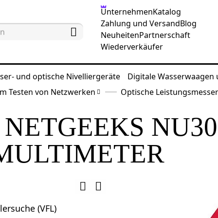
Unternehmen
Katalog
Zahlung und Versand
Blog
Neuheiten
Partnerschaft
Wiederverkäufer
ser- und optische Nivelliergeräte
Digitale Wasserwaagen
m Testen von Netzwerken
Optische Leistungsmesse
 NETGEEKS NU30
 MULTIMETER
lersuche (VFL)