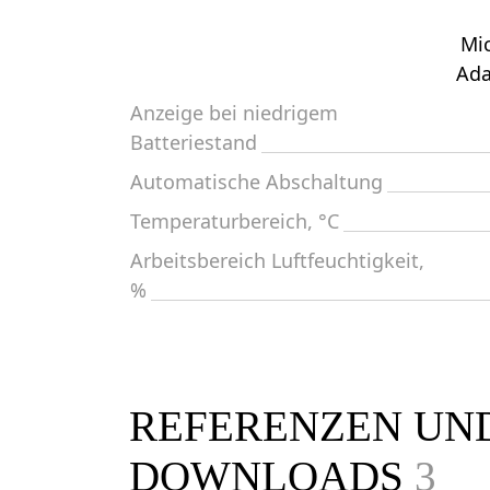
Mi
Ada
Anzeige bei niedrigem
Batteriestand
Automatische Abschaltung
Temperaturbereich, °C
Arbeitsbereich Luftfeuchtigkeit,
%
REFERENZEN UN
DOWNLOADS
3