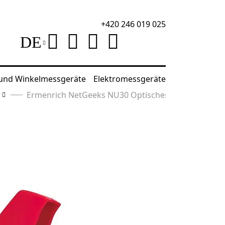
+420 246 019 025
DE
 und Winkelmessgeräte
Elektromessgeräte
r
Ermenrich NetGeeks NU30 Optisches Multimeter