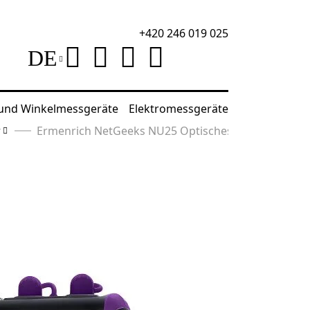
+420 246 019 025
DE
 und Winkelmessgeräte
Elektromessgeräte
r
Ermenrich NetGeeks NU25 Optisches Multimeter