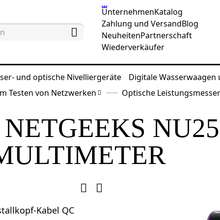
Unternehmen
Katalog
Zahlung und Versand
Blog
Neuheiten
Partnerschaft
Wiederverkäufer
ser- und optische Nivelliergeräte
Digitale Wasserwaagen
m Testen von Netzwerken
Optische Leistungsmesse
 NETGEEKS NU25
 MULTIMETER
tallkopf-Kabel QC