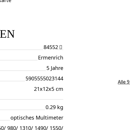
karte
TEN
84552
Ermenrich
5 Jahre
5905555023144
Alle 
21x12x5 cm
0.29 kg
optisches Multimeter
50/ 980/ 1310/ 1490/ 1550/