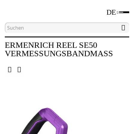
DE
Hauptseite
Katalog
Längenmessgeräte
V
ERMENRICH REEL SE50
VERMESSUNGSBANDMASS