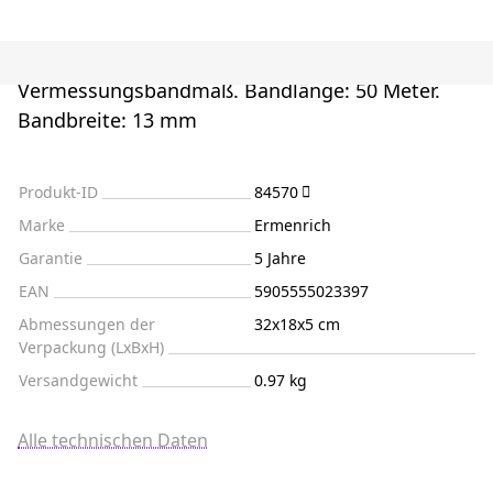
Vermessungsbandmaß. Bandlänge: 50 Meter.
Bandbreite: 13 mm
Produkt-ID
84570
Marke
Ermenrich
Garantie
5 Jahre
EAN
5905555023397
Abmessungen der
32x18x5 cm
Verpackung (LxBxH)
Versandgewicht
0.97 kg
Alle technischen Daten