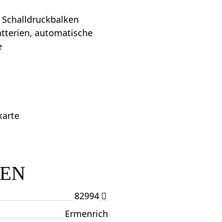
 Schalldruckbalken
tterien, automatische
e
karte
TEN
82994
Ermenrich