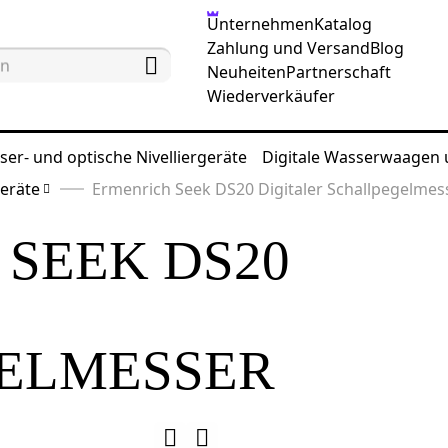
Unternehmen
Katalog
Zahlung und Versand
Blog
Neuheiten
Partnerschaft
Wiederverkäufer
ser- und optische Nivelliergeräte
Digitale Wasserwaagen
eräte
Ermenrich Seek DS20 Digitaler Schallpegelmes
SEEK DS20
ELMESSER