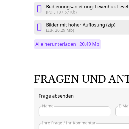
Bedienungsanleitung: Levenhuk Level 
(PDF, 197.57 Kb)
Bilder mit hoher Auflösung (zip)
(ZIP, 20.29 Mb)
Alle herunterladen · 20.49 Mb
FRAGEN UND AN
Frage absenden