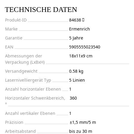
TECHNISCHE DATEN
Produkt-ID
84638
Marke
Ermenrich
Garantie
5 Jahre
EAN
5905555023540
Abmessungen der
18x11x9 cm
Verpackung (LxBxH)
Versandgewicht
0.58 kg
Lasernivelliergerät Typ
5 Linien
Anzahl horizontaler Ebenen
1
Horizontaler Schwenkbereich,
360
°
Anzahl vertikaler Ebenen
1
Präzision
±1,5 mm/5 m
Arbeitsabstand
bis zu 30 m