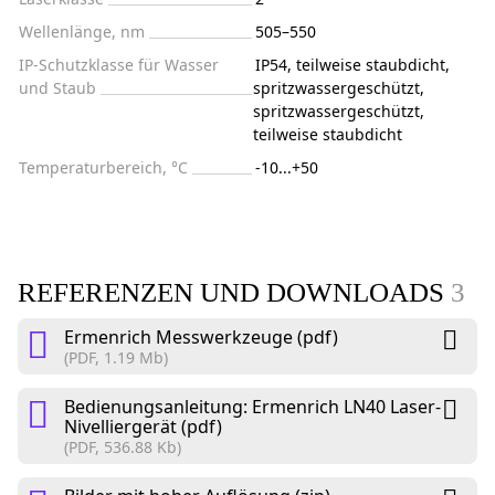
Wellenlänge, nm
505–550
IP-Schutzklasse für Wasser
IP54, teilweise staubdicht,
und Staub
spritzwassergeschützt,
spritzwassergeschützt,
teilweise staubdicht
Temperaturbereich, °C
-10...+50
REFERENZEN UND DOWNLOADS
3
Ermenrich Messwerkzeuge (pdf)
(PDF, 1.19 Mb)
Bedienungsanleitung: Ermenrich LN40 Laser-
Nivelliergerät (pdf)
(PDF, 536.88 Kb)