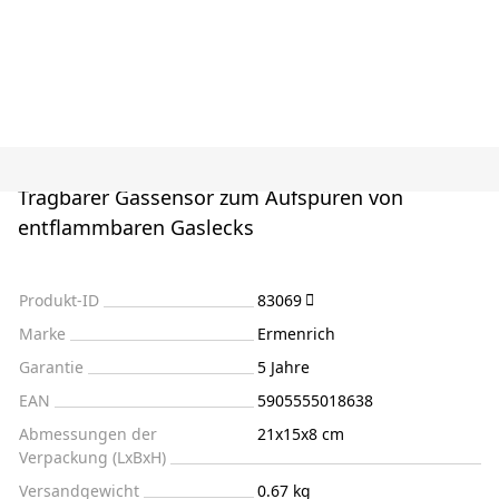
Tragbarer Gassensor zum Aufspüren von
entflammbaren Gaslecks
Produkt-ID
83069
Marke
Ermenrich
Garantie
5 Jahre
EAN
5905555018638
Abmessungen der
21x15x8 cm
Verpackung (LxBxH)
Versandgewicht
0.67 kg