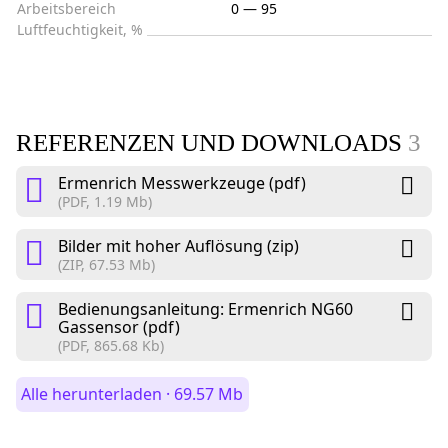
Arbeitsbereich
0 — 95
Luftfeuchtigkeit, %
REFERENZEN UND DOWNLOADS
3
Ermenrich Messwerkzeuge (pdf)
(PDF, 1.19 Mb)
Bilder mit hoher Auflösung (zip)
(ZIP, 67.53 Mb)
Bedienungsanleitung: Ermenrich NG60
Gassensor (pdf)
(PDF, 865.68 Kb)
Alle herunterladen · 69.57 Mb