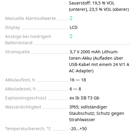
Sauerstoff: 19,5 % VOL
(unterer), 23,5 % VOL (oberer)
Manuelle Alarmsollwerte
Display
LCD
Anzeige bei niedrigem
Batteriestand
Stromquelle
3,7 V 2000 mAh Lithium-
Ionen-Akku (Aufladen über
USB-Kabel mit einem 24 V/1 A
AC-Adapter)
Akkulaufzeit, h
16 — 18
Akkuladezeit, h
6 — 8
Explosionsgeschützt
ex Ib IIB T3 Gb
Wasserdichtigkeit
IP65; vollständiger
Staubschutz; Schutz gegen
Strahlwasser
Temperaturbereich, °C
-20...+50