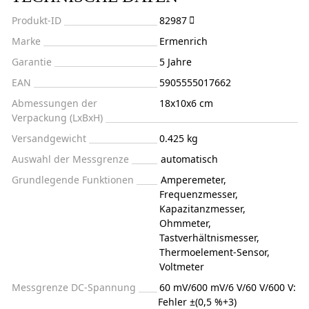
Produkt-ID
82987
Marke
Ermenrich
Garantie
5 Jahre
EAN
5905555017662
Abmessungen der
18x10x6 cm
Verpackung (LxBxH)
Versandgewicht
0.425 kg
Auswahl der Messgrenze
automatisch
Grundlegende Funktionen
Amperemeter
,
Frequenzmesser
,
Kapazitanzmesser
,
Ohmmeter
,
Tastverhältnismesser
,
Thermoelement-Sensor
,
Voltmeter
Messgrenze DC-Spannung
60 mV/600 mV/6 V/60 V/600 V:
Fehler ±(0,5 %+3)