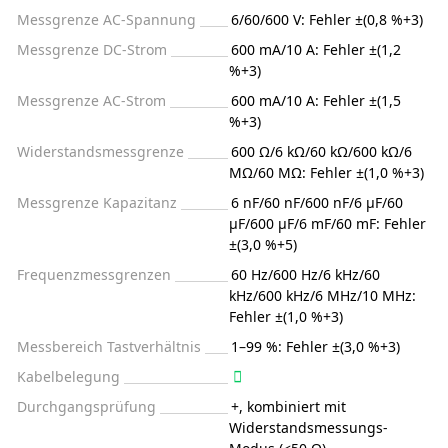
Messgrenze AC-Spannung
6/60/600 V: Fehler ±(0,8 %+3)
Messgrenze DC-Strom
600 mA/10 A: Fehler ±(1,2
%+3)
Messgrenze AC-Strom
600 mA/10 A: Fehler ±(1,5
%+3)
Widerstandsmessgrenze
600 Ω/6 kΩ/60 kΩ/600 kΩ/6
MΩ/60 MΩ: Fehler ±(1,0 %+3)
Messgrenze Kapazitanz
6 nF/60 nF/600 nF/6 µF/60
µF/600 µF/6 mF/60 mF: Fehler
±(3,0 %+5)
Frequenzmessgrenzen
60 Hz/600 Hz/6 kHz/60
kHz/600 kHz/6 MHz/10 MHz:
Fehler ±(1,0 %+3)
Messbereich Tastverhältnis
1–99 %: Fehler ±(3,0 %+3)
Kabelbelegung
Durchgangsprüfung
+, kombiniert mit
Widerstandsmessungs-