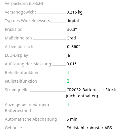
Verpackung (LxBxH)
Versandgewicht
0.215 kg
Typ des Winkelmessers
digital
Präzision
±0,3°
Maßeinheiten
Grad
Arbeitsbereich
0–360°
LCD-Display
ja
Auflösung der Messung
0,01°
Behaltenfunktion
Nullstellfunktion
Stromquelle
CR2032-Batterie – 1 Stück
(nicht enthalten)
Anzeige bei niedrigem
Batteriestand
Automatische Abschaltung
5 min
Gehäuse
Edelstahl, robuster ABS-