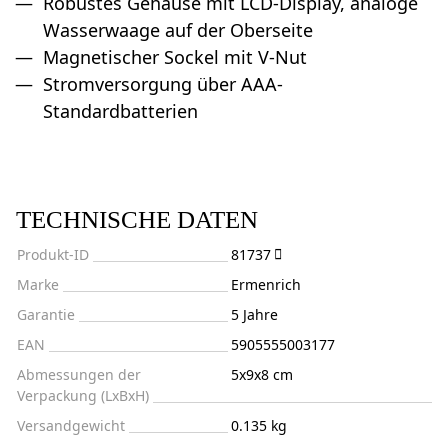
Robustes Gehäuse mit LCD-Display, analoge
Wasserwaage auf der Oberseite
Magnetischer Sockel mit V-Nut
Stromversorgung über AAA-
Standardbatterien
TECHNISCHE DATEN
Produkt-ID
81737
Marke
Ermenrich
Garantie
5 Jahre
EAN
5905555003177
Abmessungen der
5x9x8 cm
Verpackung (LxBxH)
Versandgewicht
0.135 kg