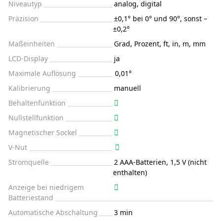
Niveautyp
analog, digital
Präzision
±0,1° bei 0° und 90°, sonst –
±0,2°
Maßeinheiten
Grad, Prozent, ft, in, m, mm
LCD-Display
ja
Maximale Auflösung
0,01°
Kalibrierung
manuell
Behaltenfunktion
Nullstellfunktion
Magnetischer Sockel
V-Nut
Stromquelle
2 AAA-Batterien, 1,5 V (nicht
enthalten)
Anzeige bei niedrigem
Batteriestand
Automatische Abschaltung
3 min