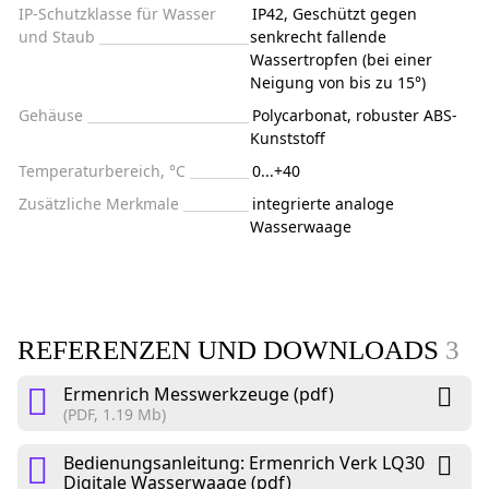
IP-Schutzklasse für Wasser
IP42, Geschützt gegen
und Staub
senkrecht fallende
Wassertropfen (bei einer
Neigung von bis zu 15°)
Gehäuse
Polycarbonat, robuster ABS-
Kunststoff
Temperaturbereich, °C
0...+40
Zusätzliche Merkmale
integrierte analoge
Wasserwaage
REFERENZEN UND DOWNLOADS
3
Ermenrich Messwerkzeuge (pdf)
(PDF, 1.19 Mb)
Bedienungsanleitung: Ermenrich Verk LQ30
Digitale Wasserwaage (pdf)