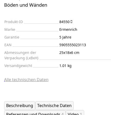
Böden und Wänden
Produkt-ID
84550
Marke
Ermenrich
Garantie
5 Jahre
EAN
5905555023113
Abmessungen der
25x18x6 cm
Verpackung (LxBxH)
Versandgewicht
1.01 kg
Alle technischen Daten
Beschreibung
Technische Daten
Referenzen und Downloads
4
Video
1