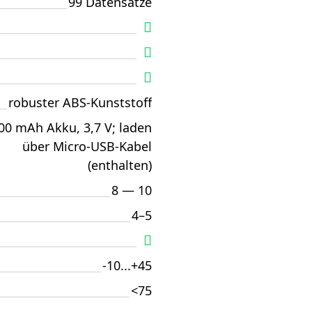
99 Datensätze
robuster ABS-Kunststoff
00 mAh Akku, 3,7 V; laden
über Micro-USB-Kabel
(enthalten)
8 — 10
4–5
-10...+45
<75