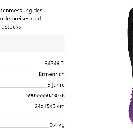
eitenmessung des
ückspreises und
ndstücks
84546
Ermenrich
5 Jahre
5905555023076
24x15x5 cm
0.4 kg