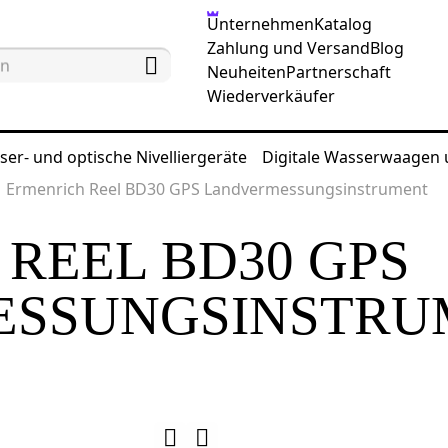
Unternehmen
Katalog
Zahlung und Versand
Blog
Neuheiten
Partnerschaft
Wiederverkäufer
ser- und optische Nivelliergeräte
Digitale Wasserwaagen
Ermenrich Reel BD30 GPS Landvermessungsinstrument
REEL BD30 GPS
ESSUNGSINSTRU