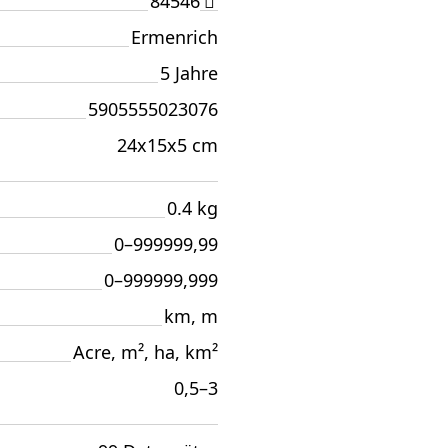
84546
Ermenrich
5 Jahre
5905555023076
24x15x5 cm
0.4 kg
0–999999,99
0–999999,999
km, m
Acre, m², ha, km²
0,5–3